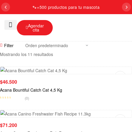
🐾
+500 productos para tu mascota
0
Agendar
cita
Baño y Aseo
Filter
Mostrando los 11 resultados
Añadir Al Carrito
$
46.500
Acana Bountiful Catch Cat 4,5 Kg
(0)
Añadir Al Carrito
$
71.200