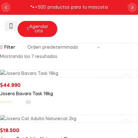
🐾
+500 productos para tu mascota
0
Agendar
cita
Baño y Aseo
Filter
Mostrando los 7 resultados
Leer Más
$
44.990
Josera Bavaro Task 18kg
(0)
Añadir Al Carrito
$
18.500