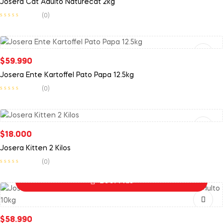
Josera Cat Adulto Naturecat 2kg
(0)
Leer Más
$
59.990
Josera Ente Kartoffel Pato Papa 12.5kg
(0)
Añadir Al Carrito
$
18.000
Josera Kitten 2 Kilos
(0)
Leer Más
$
58.990