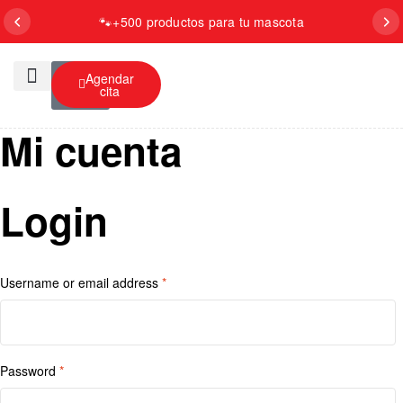
🐾
+500 productos para tu mascota
$
0
Agendar
cita
0
Baño y Aseo
Mi cuenta
Login
Username or email address
*
Password
*