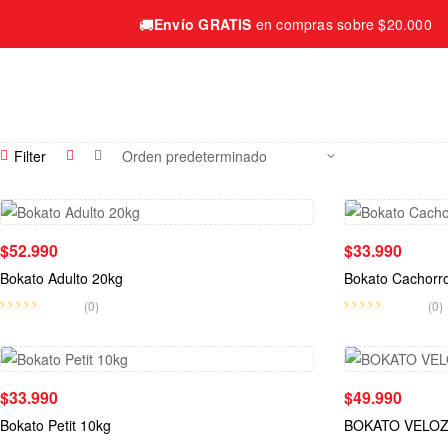
🚚
Envío GRATIS
en compras sobre $20.000
Filter
$
52.990
$
33.990
Bokato Adulto 20kg
Bokato Cachorr
(0)
(0)
$
33.990
$
49.990
Bokato Petit 10kg
BOKATO VELOZ