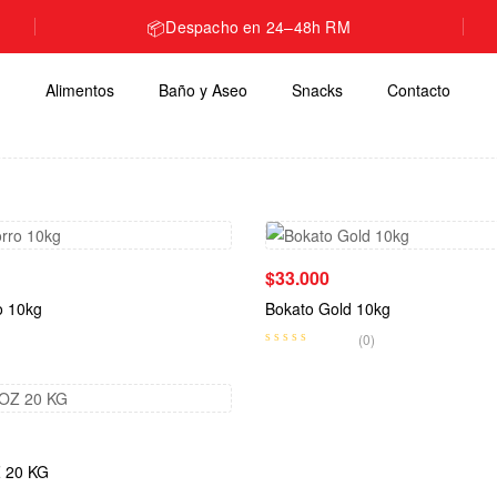
📦
Despacho en 24–48h RM
Alimentos
Baño y Aseo
Snacks
Contacto
$
33.000
o 10kg
Bokato Gold 10kg
(0)
 20 KG