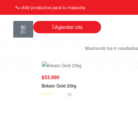
🐾
+500 productos para tu mascota
Agendar cita
$
0
0
Mostrando los 6 resultados
$
53.990
Bokato Gold 20kg
(0)