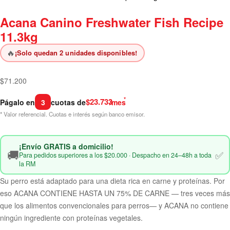
Acana Canino Freshwater Fish Recipe
11.3kg
🔥
¡Solo quedan 2 unidades disponibles!
$
71.200
*
$23.733
Págalo en
3
cuotas de
/mes
* Valor referencial. Cuotas e interés según banco emisor.
¡Envío GRATIS a domicilio!
🚚
✅
Para pedidos superiores a los $20.000 · Despacho en 24–48h a toda
la RM
Su perro está adaptado para una dieta rica en carne y proteínas. Por
eso ACANA CONTIENE HASTA UN 75% DE CARNE — tres veces más
que los alimentos convencionales para perros— y ACANA no contiene
ningún ingrediente con proteínas vegetales.