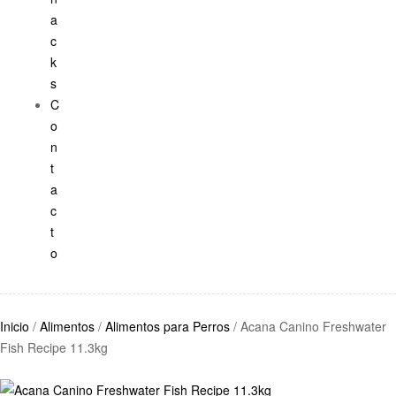
a
c
k
s
C
o
n
t
a
c
t
o
Inicio
/
Alimentos
/
Alimentos para Perros
/ Acana Canino Freshwater
Fish Recipe 11.3kg