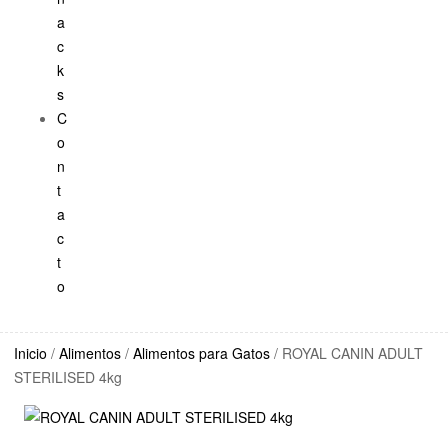
a
c
k
s
C
o
n
t
a
c
t
o
Inicio
/
Alimentos
/
Alimentos para Gatos
/ ROYAL CANIN ADULT
STERILISED 4kg