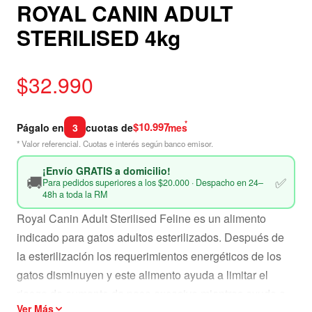
ROYAL CANIN ADULT
STERILISED 4kg
$
32.990
*
$10.997
Págalo en
3
cuotas de
/mes
* Valor referencial. Cuotas e interés según banco emisor.
¡Envío GRATIS a domicilio!
🚚
✅
Para pedidos superiores a los $20.000 · Despacho en 24–
48h a toda la RM
Royal Canin Adult Sterilised Feline es un alimento
indicado para gatos adultos esterilizados. Después de
la esterilización los requerimientos energéticos de los
gatos disminuyen y este alimento ayuda a limitar el
riesgo de aumento de peso excesivo mientras ayuda a
Ver Más