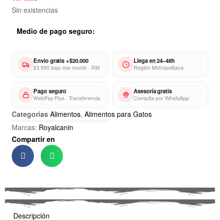
mantener un sistema urinario saludable al proporcionar
Sin existencias
un equilibrio mineral adecuado.
Medio de pago seguro:
Envío gratis +$20.000
Llega en 24–48h
$3.990 bajo ese monto · RM
Región Metropolitana
Pago seguro
Asesoría gratis
WebPay Plus · Transferencia
Consulta por WhatsApp
Categorías
Alimentos
,
Alimentos para Gatos
Marcas:
Royalcanin
Compartir en
Descripción