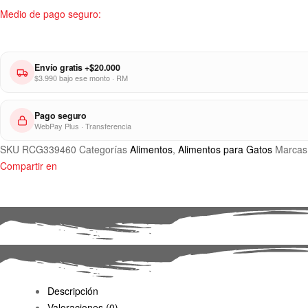
Medio de pago seguro:
Envío gratis +$20.000
$3.990 bajo ese monto · RM
Pago seguro
WebPay Plus · Transferencia
SKU
RCG339460
Categorías
Alimentos
,
Alimentos para Gatos
Marcas
Compartir en
Descripción
Valoraciones (0)