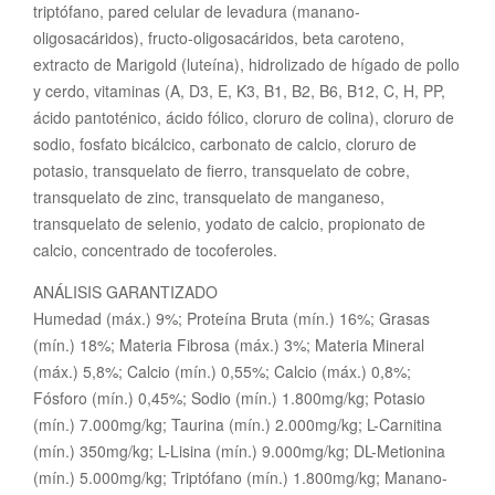
triptófano, pared celular de levadura (manano-
oligosacáridos), fructo-oligosacáridos, beta caroteno,
extracto de Marigold (luteína), hidrolizado de hígado de pollo
y cerdo, vitaminas (A, D3, E, K3, B1, B2, B6, B12, C, H, PP,
ácido pantoténico, ácido fólico, cloruro de colina), cloruro de
sodio, fosfato bicálcico, carbonato de calcio, cloruro de
potasio, transquelato de fierro, transquelato de cobre,
transquelato de zinc, transquelato de manganeso,
transquelato de selenio, yodato de calcio, propionato de
calcio, concentrado de tocoferoles.
ANÁLISIS GARANTIZADO
Humedad (máx.) 9%; Proteína Bruta (mín.) 16%; Grasas
(mín.) 18%; Materia Fibrosa (máx.) 3%; Materia Mineral
(máx.) 5,8%; Calcio (mín.) 0,55%; Calcio (máx.) 0,8%;
Fósforo (mín.) 0,45%; Sodio (mín.) 1.800mg/kg; Potasio
(mín.) 7.000mg/kg; Taurina (mín.) 2.000mg/kg; L-Carnitina
(mín.) 350mg/kg; L-Lisina (mín.) 9.000mg/kg; DL-Metionina
(mín.) 5.000mg/kg; Triptófano (mín.) 1.800mg/kg; Manano-