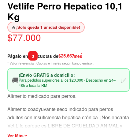
Vetlife Perro Hepatico 10,1
Kg
🔥
¡Solo queda 1 unidad disponible!
$
77.000
*
$25.667
Págalo en
3
cuotas de
/mes
* Valor referencial. Cuotas e interés según banco emisor.
¡Envío GRATIS a domicilio!
🚚
✅
Para pedidos superiores a los $20.000 · Despacho en 24–
48h a toda la RM
Alimento medicado para perros.
Alimento coadyuvante seco indicado para perros
adultos con insuficiencia hepática crónica. ¡Nos encanta
Vet Life porque es LIBRE DE CRUELDAD ANIMAL y
100% LIBRE DE TRANSGÉNICOS!
Ver Más