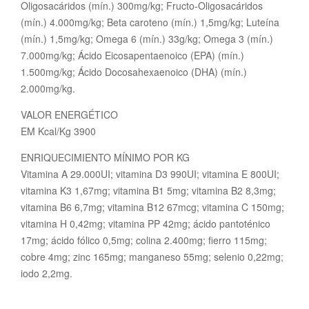
Oligosacáridos (mín.) 300mg/kg; Fructo-Oligosacáridos
(mín.) 4.000mg/kg; Beta caroteno (mín.) 1,5mg/kg; Luteína
(mín.) 1,5mg/kg; Omega 6 (mín.) 33g/kg; Omega 3 (mín.)
7.000mg/kg; Ácido Eicosapentaenoico (EPA) (mín.)
1.500mg/kg; Ácido Docosahexaenoico (DHA) (mín.)
2.000mg/kg.
VALOR ENERGÉTICO
EM Kcal/Kg 3900
ENRIQUECIMIENTO MÍNIMO POR KG
Vitamina A 29.000UI; vitamina D3 990UI; vitamina E 800UI;
vitamina K3 1,67mg; vitamina B1 5mg; vitamina B2 8,3mg;
vitamina B6 6,7mg; vitamina B12 67mcg; vitamina C 150mg;
vitamina H 0,42mg; vitamina PP 42mg; ácido pantoténico
17mg; ácido fólico 0,5mg; colina 2.400mg; fierro 115mg;
cobre 4mg; zinc 165mg; manganeso 55mg; selenio 0,22mg;
iodo 2,2mg.