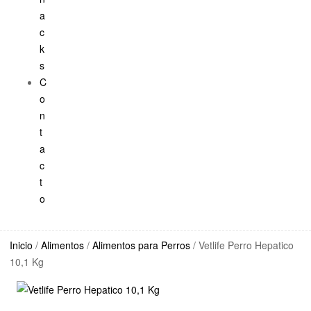
a
c
k
s
C
o
n
t
a
c
t
o
Inicio
/
Alimentos
/
Alimentos para Perros
/ Vetlife Perro Hepatico
10,1 Kg