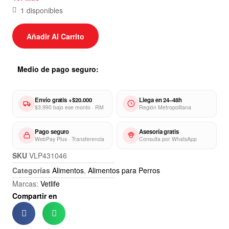
1 disponibles
RESTRICCIONES Y OTRAS RECOMENDACIONES:
Vet Life Natural Canine Hepatic está contraindicado
Añadir Al Carrito
para cachorros, perras en gestación o lactancia.
Medio de pago seguro:
Envío gratis +$20.000
Llega en 24–48h
$3.990 bajo ese monto · RM
Región Metropolitana
Pago seguro
Asesoría gratis
WebPay Plus · Transferencia
Consulta por WhatsApp
SKU
VLP431046
Categorías
Alimentos
,
Alimentos para Perros
Marcas:
Vetlife
Compartir en