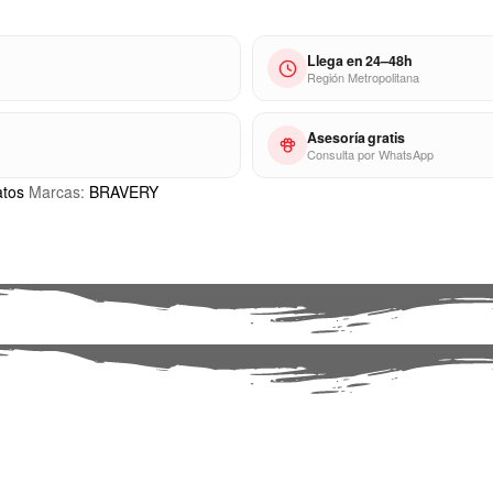
Llega en 24–48h
Región Metropolitana
Asesoría gratis
Consulta por WhatsApp
atos
Marcas:
BRAVERY