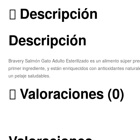
Descripción
Descripción
Bravery Salmón Gato Adulto Esterilizado es un alimento súper pre
primer ingrediente, y están enriquecidos con antioxidantes natura
un pelaje saludables.
Valoraciones (0)