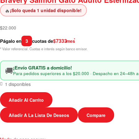
🔥
¡Solo queda 1 unidad disponible!
$
22.000
*
$7333
Págalo en
3
cuotas de
/mes
* Valor referencial. Cuotas e interés según banco emisor.
¡Envío GRATIS a domicilio!
🚚
Para pedidos superiores a los $20.000 · Despacho en 24–48h a
1 disponibles
Añadir Al Carrito
Añadir A La Lista De Deseos
Compare