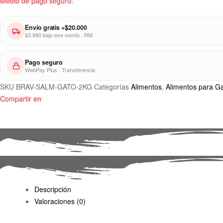
Medio de pago seguro:
Envío gratis +$20.000
$3.990 bajo ese monto · RM
Pago seguro
WebPay Plus · Transferencia
SKU
BRAV-SALM-GATO-2KG
Categorías
Alimentos
,
Alimentos para G
Compartir en
Descripción
Valoraciones (0)