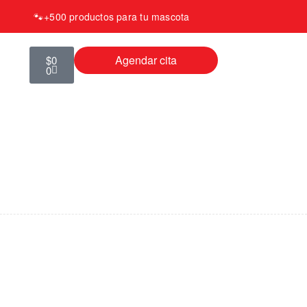
🐾
+500 productos para tu mascota
Agendar cita
$
0
0