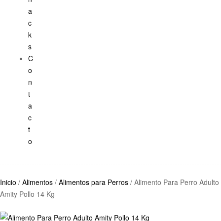
a
c
k
s
C
o
n
t
a
c
t
o
Inicio
/
Alimentos
/
Alimentos para Perros
/ Alimento Para Perro Adulto
Amity Pollo 14 Kg