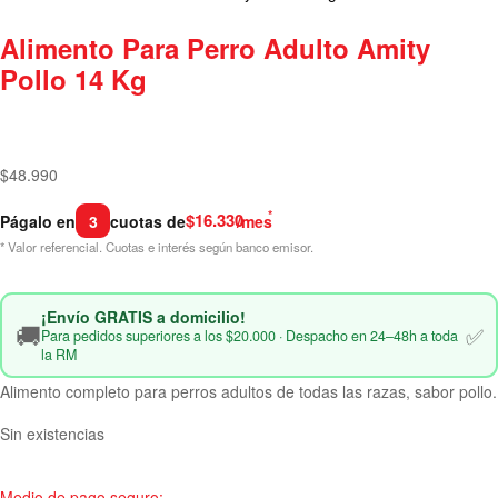
Alimento Para Perro Adulto Amity
Pollo 14 Kg
$
48.990
*
$16.330
Págalo en
3
cuotas de
/mes
* Valor referencial. Cuotas e interés según banco emisor.
¡Envío GRATIS a domicilio!
🚚
✅
Para pedidos superiores a los $20.000 · Despacho en 24–48h a toda
la RM
Alimento completo para perros adultos de todas las razas, sabor pollo.
Sin existencias
Medio de pago seguro: