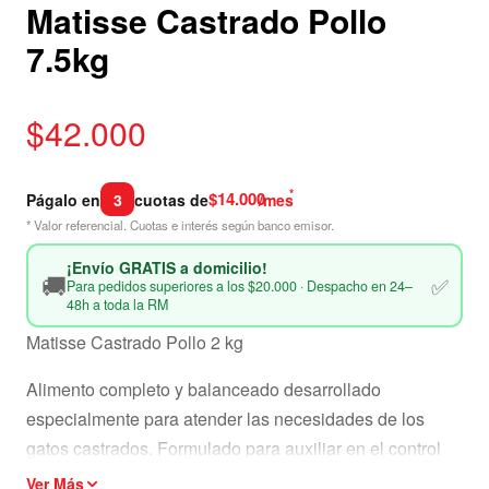
Matisse Castrado Pollo
7.5kg
$
42.000
*
$14.000
Págalo en
3
cuotas de
/mes
* Valor referencial. Cuotas e interés según banco emisor.
¡Envío GRATIS a domicilio!
🚚
✅
Para pedidos superiores a los $20.000 · Despacho en 24–
48h a toda la RM
Matisse Castrado Pollo 2 kg
Alimento completo y balanceado desarrollado
especialmente para atender las necesidades de los
gatos castrados. Formulado para auxiliar en el control
del peso al mismo tiempo, mantener la masa muscular a
Ver Más