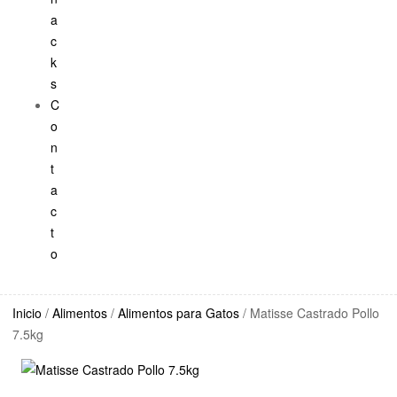
a
c
k
s
C
o
n
t
a
c
t
o
Inicio
/
Alimentos
/
Alimentos para Gatos
/ Matisse Castrado Pollo
7.5kg