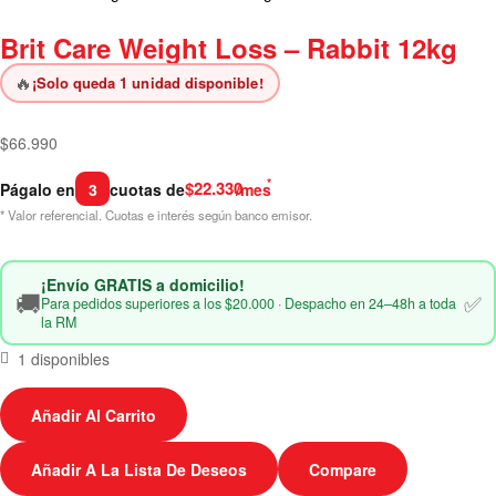
Brit Care Weight Loss – Rabbit 12kg
🔥
¡Solo queda 1 unidad disponible!
$
66.990
*
$22.330
Págalo en
3
cuotas de
/mes
* Valor referencial. Cuotas e interés según banco emisor.
¡Envío GRATIS a domicilio!
🚚
✅
Para pedidos superiores a los $20.000 · Despacho en 24–48h a toda
la RM
1 disponibles
Añadir Al Carrito
Añadir A La Lista De Deseos
Compare