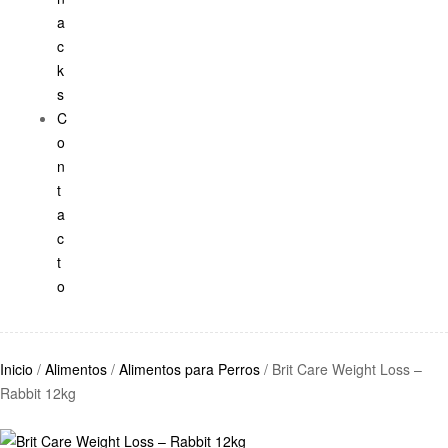
a
c
k
s
C
o
n
t
a
c
t
o
Inicio
/
Alimentos
/
Alimentos para Perros
/ Brit Care Weight Loss –
Rabbit 12kg