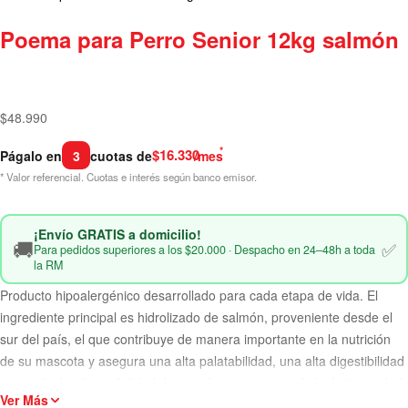
Poema para Perro Senior 12kg salmón
$
48.990
*
$16.330
Págalo en
3
cuotas de
/mes
* Valor referencial. Cuotas e interés según banco emisor.
¡Envío GRATIS a domicilio!
🚚
✅
Para pedidos superiores a los $20.000 · Despacho en 24–48h a toda
la RM
Producto hipoalergénico desarrollado para cada etapa de vida. El
ingrediente principal es hidrolizado de salmón, proveniente desde el
sur del país, el que contribuye de manera importante en la nutrición
de su mascota y asegura una alta palatabilidad, una alta digestibilidad
y una alta biodisponibilidad de proteínas garantizando la óptima salud
Ver Más
de tu mascota.