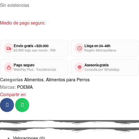
Sin existencias
Medio de pago seguro:
Envío gratis +$20.000
Llega en 24–48h
$3.990 bajo ese monto · RM
Región Metropolitana
Pago seguro
Asesoría gratis
WebPay Plus · Transferencia
Consulta por WhatsApp
Categorías
Alimentos
,
Alimentos para Perros
Marcas:
POEMA
Compartir en
Valoraciones (0)