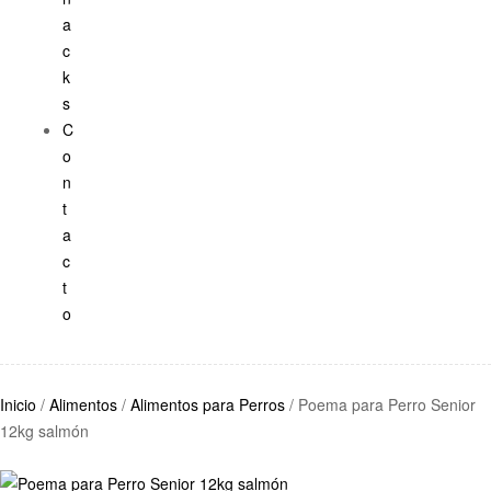
a
c
k
s
C
o
n
t
a
c
t
o
Inicio
/
Alimentos
/
Alimentos para Perros
/ Poema para Perro Senior
12kg salmón