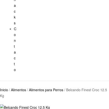
a
c
k
s
C
o
n
t
a
c
t
o
Inicio
/
Alimentos
/
Alimentos para Perros
/ Belcando Finest Croc 12.5
Kg