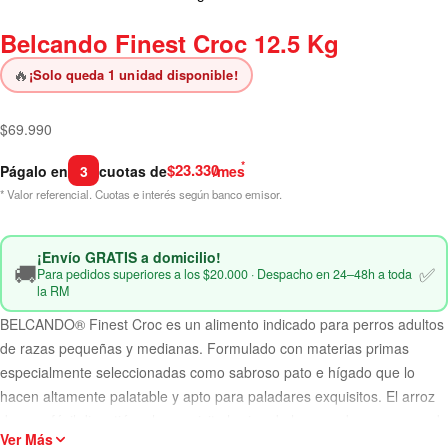
Belcando Finest Croc 12.5 Kg
🔥
¡Solo queda 1 unidad disponible!
$
69.990
*
$23.330
Págalo en
3
cuotas de
/mes
* Valor referencial. Cuotas e interés según banco emisor.
¡Envío GRATIS a domicilio!
🚚
✅
Para pedidos superiores a los $20.000 · Despacho en 24–48h a toda
la RM
BELCANDO® Finest Croc es un alimento indicado para perros adultos
de razas pequeñas y medianas. Formulado con materias primas
especialmente seleccionadas como sabroso pato e hígado que lo
hacen altamente palatable y apto para paladares exquisitos. El arroz
de muy fácil digestión y la exquisita harina de huesos de uva prensada
Ver Más
en frío hacen que la hora de comida sea un placer muy saludable en