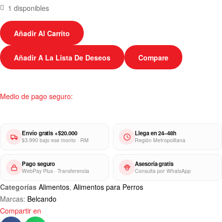
1 disponibles
todos los sentidos. Un alto contenido en proteínas y grasas favorece
la digestión y reduce el volumen fecal.
Añadir Al Carrito
Añadir A La Lista De Deseos
Compare
Medio de pago seguro:
Envío gratis +$20.000
Llega en 24–48h
$3.990 bajo ese monto · RM
Región Metropolitana
Pago seguro
Asesoría gratis
WebPay Plus · Transferencia
Consulta por WhatsApp
Categorías
Alimentos
,
Alimentos para Perros
Marcas:
Belcando
Compartir en