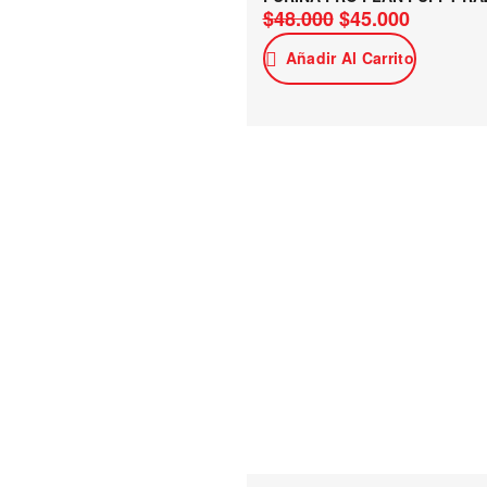
$
48.000
$
45.000
Añadir Al Carrito