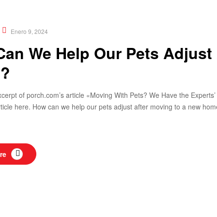
Food
,
Nutrition
Enero 9, 2024
an We Help Our Pets Adjust
?
xcerpt of porch.com’s article «Moving With Pets? We Have the Experts’ A
 article here. How can we help our pets adjust after moving to a new h
re