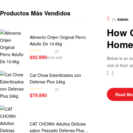
Productos Más Vendidos
Healthy 
By
Admin
How C
Alimento Orijen Original Perro
Home
Adulto De 10.6kg
(0)
$
92.990
$
101.000
Below is an e
rest of their
[…]
Cat Chow Esterilizados con
Defense Plus 24kg
(0)
Read Mo
$
79.990
CAT CHOW® Adultos Delicias
sabor Pescado Defense Plus