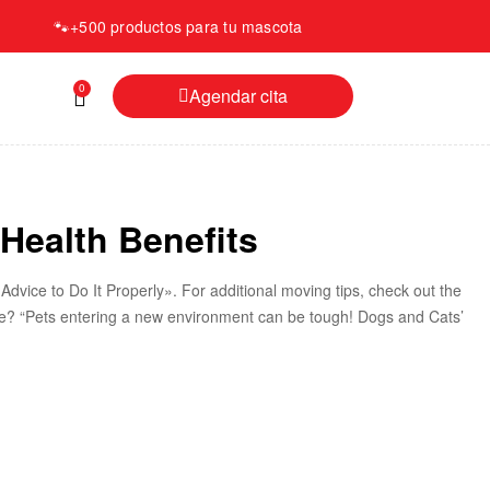
🐾
+500 productos para tu mascota
0
Agendar cita
Health Benefits
dvice to Do It Properly». For additional moving tips, check out the
ome? “Pets entering a new environment can be tough! Dogs and Cats’