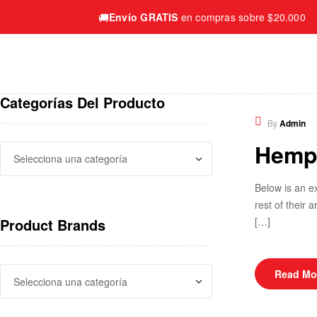
🚚
Envío GRATIS
en compras sobre $20.000
Categorías Del Producto
Educatio
By
Admin
Hemp 
Below is an e
rest of their
[…]
Product Brands
Read Mo