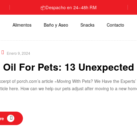
📦
Despacho en 24–48h RM
Alimentos
Baño y Aseo
Snacks
Contacto
nal
,
Nutrition
Enero 9, 2024
Oil For Pets: 13 Unexpected 
xcerpt of porch.com’s article «Moving With Pets? We Have the Experts’ A
 article here. How can we help our pets adjust after moving to a new h
re