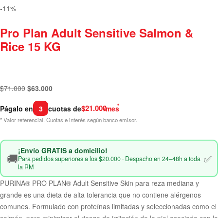
-11%
Pro Plan Adult Sensitive Salmon &
Rice 15 KG
$
71.000
$
63.000
*
$21.000
Págalo en
3
cuotas de
/mes
* Valor referencial. Cuotas e interés según banco emisor.
¡Envío GRATIS a domicilio!
🚚
✅
Para pedidos superiores a los $20.000 · Despacho en 24–48h a toda
la RM
PURINA® PRO PLAN® Adult Sensitive Skin para reza mediana y
grande es una dieta de alta tolerancia que no contiene alérgenos
comunes. Formulado con proteínas limitadas y seleccionadas como el