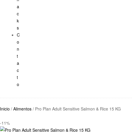
a
c
k
s
C
o
n
t
a
c
t
o
Inicio
/
Alimentos
/ Pro Plan Adult Sensitive Salmon & Rice 15 KG
-11%