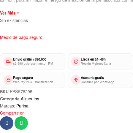
salmón, para minimizar el riesgo de irritación de la piel asociada con la
sensibilidad alimentaria común.
Ver Más
Sin existencias
Medio de pago seguro:
Envío gratis +$20.000
Llega en 24–48h
$3.990 bajo ese monto · RM
Región Metropolitana
Pago seguro
Asesoría gratis
WebPay Plus · Transferencia
Consulta por WhatsApp
SKU
PPSK78295
Categoría
Alimentos
Marcas:
Purina
Compartir en